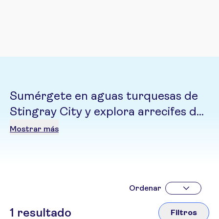
Sumérgete en aguas turquesas de
Stingray City y explora arrecifes de
coral vibrantes. Las Islas Caimán son
Mostrar más
la esencia del Caribe, un destino
donde el lujo sofisticado y la
naturaleza marina conviven.
Ordenar
1
resultado
Filtros