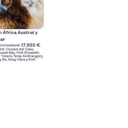
n África Austral y
ar
17.955 €
noches
desde
rit: Ciudad del Cabo,
sel Bay, Port Elizabeth,
 Toliara, Nosy Andriangory,
y Be, Nosy Hara y Port