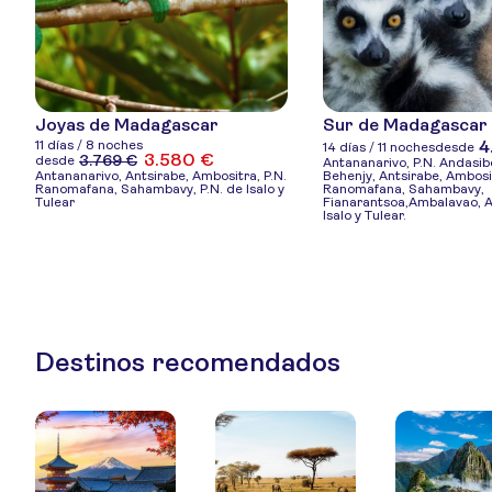
Joyas de Madagascar
Sur de Madagascar
4
11 días / 8 noches
14 días / 11 noches
desde
3.580 €
3.769 €
desde
Antananarivo, P.N. Andasi
Antananarivo, Antsirabe, Ambositra, P.N.
Behenjy, Antsirabe, Ambosit
Ranomafana, Sahambavy, P.N. de Isalo y
Ranomafana, Sahambavy,
Tulear
Fianarantsoa,Ambalavao, An
Isalo y Tulear.
Destinos recomendados