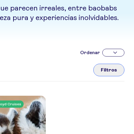
que parecen irreales, entre baobabs
za pura y experiencias inolvidables.
Ordenar
Filtros
oyd Cruises