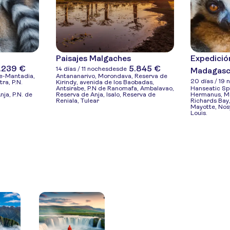
Paisajes Malgaches
Expedició
.239 €
5.845 €
14 días / 11 noches
desde
Madagasc
be-Mantadia,
Antananarivo, Morondava, Reserva de
20 días / 19 
ra, P.N.
Kirindy, avenida de los Baobadas,
Antsirabe, P.N de Ranomafa, Ambalavao,
Hanseatic Spi
ja, P.N. de
Reserva de Anja, Isalo, Reserva de
Hermanus, Mos
Reniala, Tulear
Richards Bay,
Mayotte, Nos
Louis.