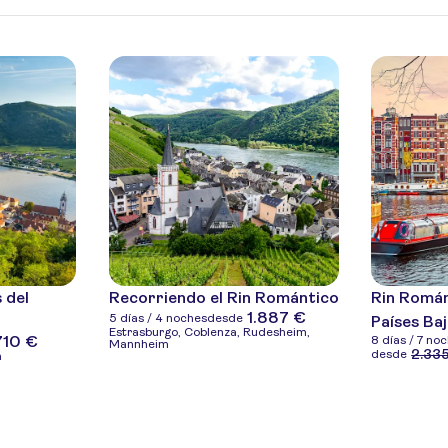
 del
Recorriendo el Rin Romántico
Rin Románt
1.887 €
5 días / 4 noches
desde
Países Ba
Estrasburgo, Coblenza, Rudesheim,
710 €
8 días / 7 no
Mannheim
2.33
desde
a