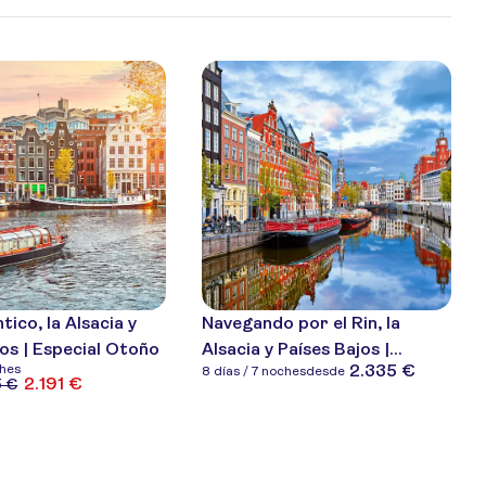
ico, la Alsacia y
Navegando por el Rin, la
jos | Especial Otoño
Alsacia y Países Bajos |
2.335 €
ches
8 días / 7 noches
desde
Especial Otoño
2.191 €
5 €