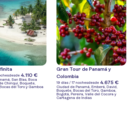
finita
Gran Tour de Panamá y
4.110 €
noches
desde
Colombia
namá, San Blas, Boca
4.675 €
19 días / 17 noches
desde
de Chiriquí, Boquete,
 Bocas del Toro y Gamboa
Ciudad de Panamá, Emberá, David,
Boquete, Bocas del Toro, Gamboa,
Bogotá, Pereira, Valle del Cocora y
Cartagena de Indias