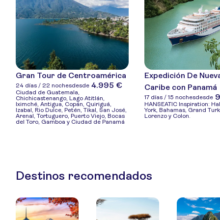
Gran Tour de Centroamérica
Expedición De Nueva
4.995 €
24 días / 22 noches
desde
Caribe con Panamá
Ciudad de Guatemala,
9
17 días / 15 noches
desde
Chichicastenango, Lago Atitlán,
Iximché, Antigua, Copán, Quiriguá,
HANSEATIC Inspiration: Hal
Izabal, Rio Dulce, Petén, Tikal, San José,
York, Bahamas, Grand Turk
Arenal, Tortuguero, Puerto Viejo, Bocas
Lorenzo y Colon.
del Toro, Gamboa y Ciudad de Panamá
Destinos recomendados