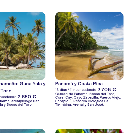
nameño: Guna Yala y
Panamá y Costa Rica
2.708 €
13 días / 11 noches
desde
 Toro
Ciudad de Panamá, Bocas del Toro,
2.650 €
ches
desde
Coral Cay, Cayo Zapatilla, Puerto Viejo,
namá, archipiélago San
Sarapiquí, Reserva Biológica La
la y Bocas del Toro
Tirimbina, Arenal y San José.