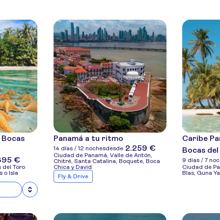
 Bocas
Panamá a tu ritmo
Caribe Pa
2.259 €
14 días / 12 noches
desde
Bocas del
Ciudad de Panamá, Valle de Antón,
895 €
9 días / 7 no
Chitré, Santa Catalina, Boquete, Boca
 del Toro
Chica y David
Ciudad de Pa
s o Isla
Blas, Guna Ya
Fly & Drive