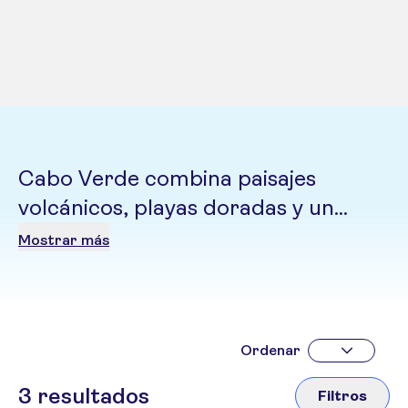
Cabo Verde combina paisajes
volcánicos, playas doradas y un
clima privilegiado durante todo el
Mostrar más
año. En sus islas de carácter único,
el país invita a descansar, explorar y
conectar con una esencia donde
África y el Atlántico se encuentran.
Ordenar
3
resultados
Filtros