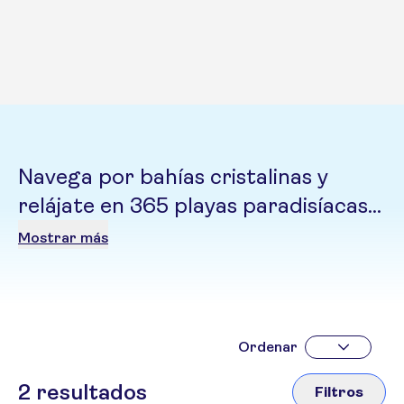
Navega por bahías cristalinas y
relájate en 365 playas paradisíacas,
una para cada día del año. Antigua y
Mostrar más
Barbuda es la esencia del Caribe
navegante, un destino donde la
historia colonial y la serenidad
tropical conviven.
Ordenar
2
resultados
Filtros